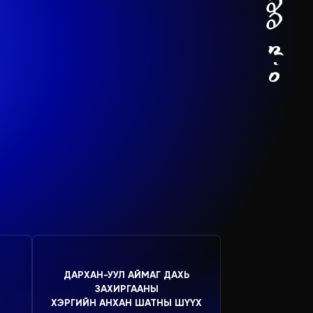
ДАРХАН-УУЛ АЙМАГ ДАХЬ
ЗАХИРГААНЫ
Х
ХЭРГИЙН АНХАН ШАТНЫ ШҮҮХ