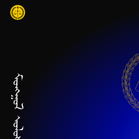
Үндсэн агуулга руу шилжих
Нүүр хуудас