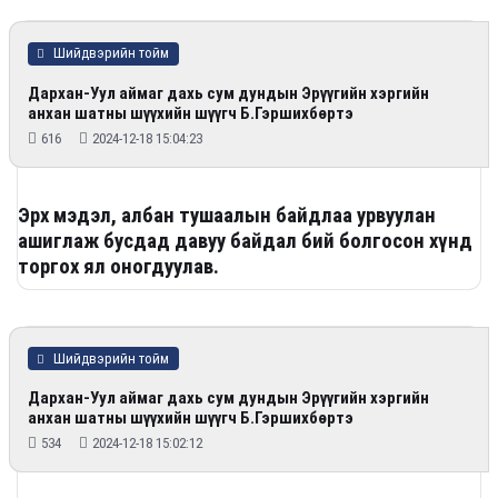
Шийдвэрийн тойм
Дархан-Уул аймаг дахь сум дундын Эрүүгийн хэргийн
анхан шатны шүүхийн шүүгч Б.Гэршихбөртэ
616
2024-12-18 15:04:23
Эрх мэдэл, албан тушаалын байдлаа урвуулан
ашиглаж бусдад давуу байдал бий болгосон хүнд
торгох ял оногдуулав.
Шийдвэрийн тойм
Дархан-Уул аймаг дахь сум дундын Эрүүгийн хэргийн
анхан шатны шүүхийн шүүгч Б.Гэршихбөртэ
534
2024-12-18 15:02:12