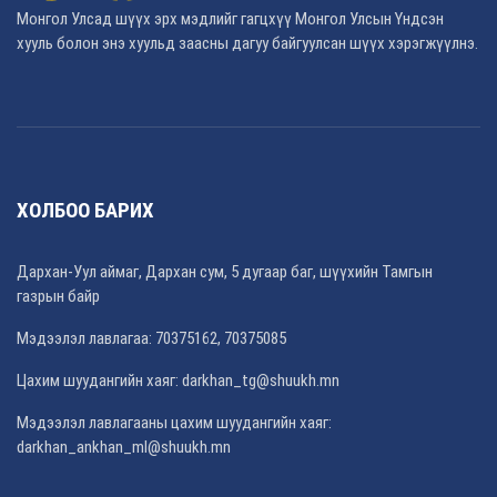
Монгол Улсад шүүх эрх мэдлийг гагцхүү Монгол Улсын Үндсэн
хууль болон энэ хуульд заасны дагуу байгуулсан шүүх хэрэгжүүлнэ.
ХОЛБОО БАРИХ
Дархан-Уул аймаг, Дархан сум, 5 дугаар баг, шүүхийн Тамгын
газрын байр
Мэдээлэл лавлагаа: 70375162, 70375085
Цахим шуудангийн хаяг:
darkhan_tg@shuukh.mn
Мэдээлэл лавлагааны цахим шуудангийн хаяг:
darkhan_ankhan_ml@shuukh.mn