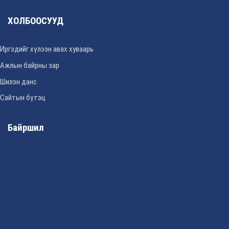
ХОЛБООСУУД
Иргэдийг хүлээн авах хуваарь
Ажлын байрны зар
Шилэн данс
Сайтын бүтэц
Байршил