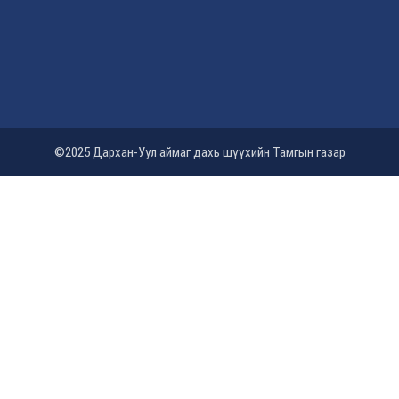
©2025 Дархан-Уул аймаг дахь шүүхийн Тамгын газар