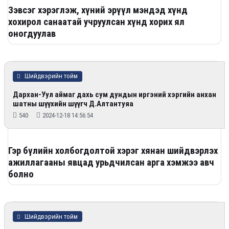
Зэвсэг хэрэглэж, хүний эрүүл мэндэд хүнд
хохирол санаатай учруулсан хүнд хорих ял
оногдуулав
Шийдвэрийн тойм
Дархан-Уул аймаг дахь сум дундын иргэний хэргийн анхан
шатны шүүхийн шүүгч Д.Алтантуяа
540
2024-12-18 14:56:54
Гэр бүлийн холбогдолтой хэрэг хянан шийдвэрлэх
ажиллагааны явцад урьдчилсан арга хэмжээ авч
болно
Шийдвэрийн тойм