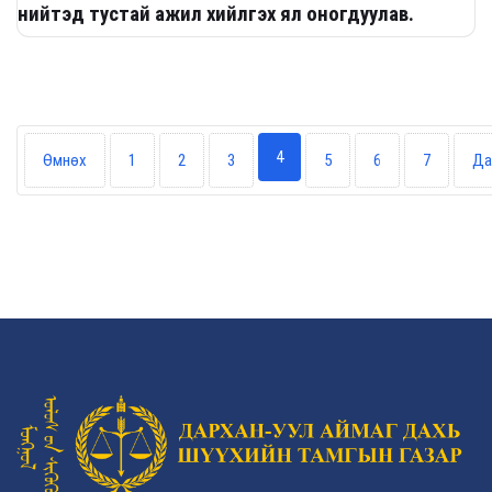
нийтэд тустай ажил хийлгэх ял оногдуулав.
4
Өмнөх
1
2
3
5
6
7
Да