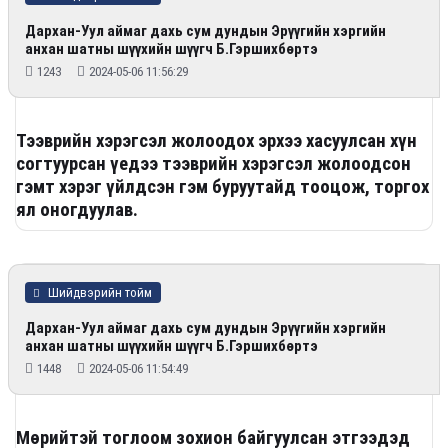
Дархан-Уул аймаг дахь сум дундын Эрүүгийн хэргийн
анхан шатны шүүхийн шүүгч Б.Гэршихбөртэ
1243
2024-05-06 11:56:29
Тээврийн хэрэгсэл жолоодох эрхээ хасуулсан хүн
согтуурсан үедээ тээврийн хэрэгсэл жолоодсон
гэмт хэрэг үйлдсэн гэм буруутайд тооцож, торгох
ял оногдуулав.
Шийдвэрийн тойм
Дархан-Уул аймаг дахь сум дундын Эрүүгийн хэргийн
анхан шатны шүүхийн шүүгч Б.Гэршихбөртэ
1448
2024-05-06 11:54:49
Мөрийтэй тоглоом зохион байгуулсан этгээдэд