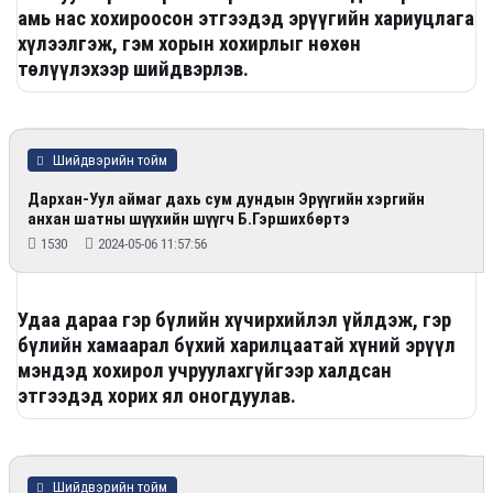
амь нас хохироосон этгээдэд эрүүгийн хариуцлага
хүлээлгэж, гэм хорын хохирлыг нөхөн
төлүүлэхээр шийдвэрлэв.
Шийдвэрийн тойм
Дархан-Уул аймаг дахь сум дундын Эрүүгийн хэргийн
анхан шатны шүүхийн шүүгч Б.Гэршихбөртэ
1530
2024-05-06 11:57:56
Удаа дараа гэр бүлийн хүчирхийлэл үйлдэж, гэр
бүлийн хамаарал бүхий харилцаатай хүний эрүүл
мэндэд хохирол учруулахгүйгээр халдсан
этгээдэд хорих ял оногдуулав.
Шийдвэрийн тойм