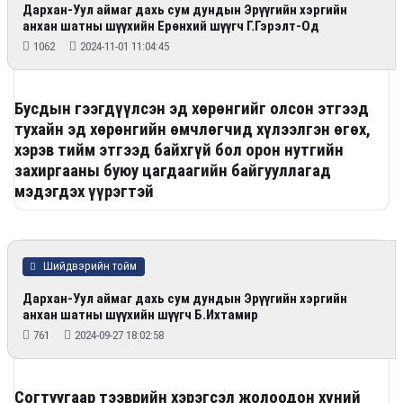
Дархан-Уул аймаг дахь сум дундын Эрүүгийн хэргийн
анхан шатны шүүхийн Ерөнхий шүүгч Г.Гэрэлт-Од
1062
2024-11-01 11:04:45
Бусдын гээгдүүлсэн эд хөрөнгийг олсон этгээд
тухайн эд хөрөнгийн өмчлөгчид хүлээлгэн өгөх,
хэрэв тийм этгээд байхгүй бол орон нутгийн
захиргааны буюу цагдаагийн байгууллагад
мэдэгдэх үүрэгтэй
Шийдвэрийн тойм
Дархан-Уул аймаг дахь сум дундын Эрүүгийн хэргийн
анхан шатны шүүхийн шүүгч Б.Ихтамир
761
2024-09-27 18:02:58
Согтуугаар тээврийн хэрэгсэл жолоодон хүний