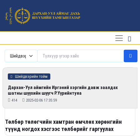
Шийдвэрийн тойм
Дархан-Уул аймгийн Иргэний хэргийн давж заалдах
шатны шүүхийн шүүгч Р.Үүрийнтуяа
414
2025-02-06 17:35:59
Төлбөр төлөгчийн хамтран өмчлөх хөрөнгийн
түүнд ногдох хэсгээс төлбөрийг гаргуулах