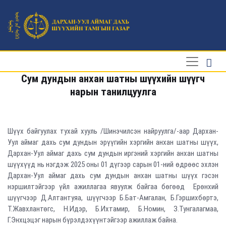
Сум дундын анхан шатны шүүхийн шүүгч
нарын танилцуулга
Шүүх байгуулах тухай хууль /Шинэчилсэн найруулга/-аар Дархан-
Уул аймаг дахь сум дундын эрүүгийн хэргийн анхан шатны шүүх,
Дархан-Уул аймаг дахь сум дундын иргэний хэргийн анхан шатны
шүүхүүд нь нэгдэж 2025 оны 01 дүгээр сарын 01-ний өдрөөс эхлэн
Дархан-Уул аймаг дахь сум дундын анхан шатны шүүх гэсэн
нэршилтэйгээр үйл ажиллагаа явуулж байгаа бөгөөд Ерөнхий
шүүгчээр Д.Алтантуяа, шүүгчээр Б.Бат-Амгалан, Б.Гэршихбөртэ,
Т.Жавхлантөгс, Н.Идэр, Б.Ихтамир, Б.Номин, З.Тунгалагмаа,
Г.Энхцэцэг нарын бүрэлдэхүүнтэйгээр ажиллаж байна.