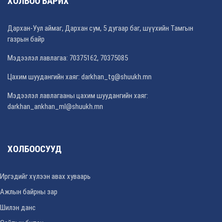
ХОЛБОО БАРИХ
Дархан-Уул аймаг, Дархан сум, 5 дугаар баг, шүүхийн Тамгын
газрын байр
Мэдээлэл лавлагаа: 70375162, 70375085
Цахим шуудангийн хаяг:
darkhan_tg@shuukh.mn
Мэдээлэл лавлагааны цахим шуудангийн хаяг:
darkhan_ankhan_ml@shuukh.mn
ХОЛБООСУУД
Иргэдийг хүлээн авах хуваарь
Ажлын байрны зар
Шилэн данс