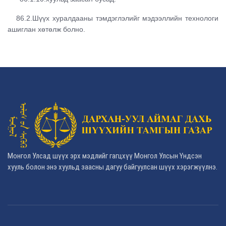
86.2.Шүүх хуралдааны тэмдэглэлийг мэдээллийн технологи
ашиглан хөтөлж болно.
Монгол Улсад шүүх эрх мэдлийг гагцхүү Монгол Улсын Үндсэн
хууль болон энэ хуульд заасны дагуу байгуулсан шүүх хэрэгжүүлнэ.