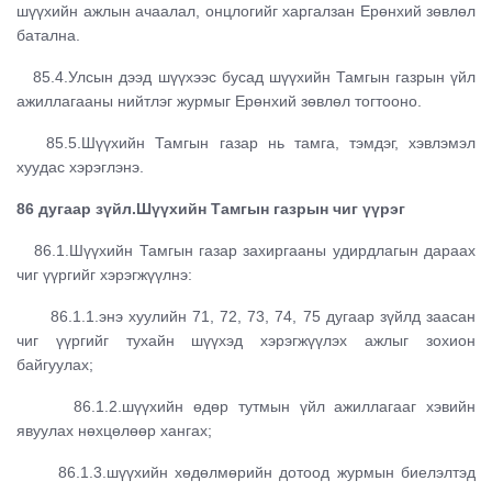
шүүхийн ажлын ачаалал, онцлогийг харгалзан Ерөнхий зөвлөл
батална.
85.4.Улсын дээд шүүхээс бусад шүүхийн Тамгын газрын үйл
ажиллагааны нийтлэг журмыг Ерөнхий зөвлөл тогтооно.
85.5.Шүүхийн Тамгын газар нь тамга, тэмдэг, хэвлэмэл
хуудас хэрэглэнэ.
86 дугаар зүйл.Шүүхийн Тамгын газрын чиг үүрэг
86.1.Шүүхийн Тамгын газар захиргааны удирдлагын дараах
чиг үүргийг хэрэгжүүлнэ:
86.1.1.энэ хуулийн 71, 72, 73, 74, 75 дугаар зүйлд заасан
чиг үүргийг тухайн шүүхэд хэрэгжүүлэх ажлыг зохион
байгуулах;
86.1.2.шүүхийн өдөр тутмын үйл ажиллагааг хэвийн
явуулах нөхцөлөөр хангах;
86.1.3.шүүхийн хөдөлмөрийн дотоод журмын биелэлтэд