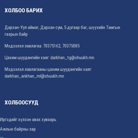
ХОЛБОО БАРИХ
Дархан-Уул аймаг, Дархан сум, 5 дугаар баг, шүүхийн Тамгын
газрын байр
Мэдээлэл лавлагаа: 70375162, 70375085
Цахим шуудангийн хаяг:
darkhan_tg@shuukh.mn
Мэдээлэл лавлагааны цахим шуудангийн хаяг:
darkhan_ankhan_ml@shuukh.mn
ХОЛБООСУУД
Иргэдийг хүлээн авах хуваарь
Ажлын байрны зар