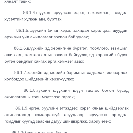
хяналт тавих;
86.1.4.шүүхэд ирүүлсэн хэрэг, нэхэмжлэл, гомдол,
хүсэлтийг хүлээн авч, бүртгэх;
86.1.5.шүүхийн бичиг хэрэг, захидал харилцаа, шуудан,
архивын үйл ажиллагааг зохион байгуулах;
86.1.6.шүүхийн эд хөрөнгийн бүртгэл, тооллого, эзэмшил,
ашиглалт, хамгаалалтыг зохион байгуулж, эд хөрөнгийн бүрэн
бүтэн байдлыг хангах арга хэмжээг авах;
86.1.7.хэргийн эд мөрийн баримтыг хадгалах, зөөвөрлөх,
холбогдох шийдвэрийг хэрэгжүүлэх;
86.1.8.тухайн шүүхийн шүүн таслах болон бусад
ажиллагааны тоон мэдээлэл гаргах;
86.1.9.иргэн, хуулийн этгээдээс хэрэг хянан шийдвэрлэх
ажиллагаанд хамаарахгүй асуудлаар ирүүлсэн өргөдөл,
гомдлыг хуульд заасны дагуу шийдвэрлэж, хариу өгөх;
86.1.10.хуульд заасан бусад.