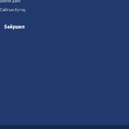
Шилэн данс
Сайтын бүтэц
Байршил