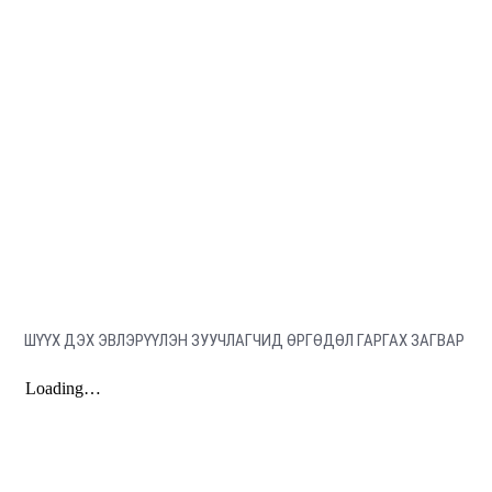
ШҮҮХ ДЭХ ЭВЛЭРҮҮЛЭН ЗУУЧЛАГЧИД ӨРГӨДӨЛ ГАРГАХ ЗАГВАР