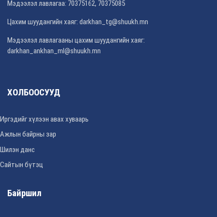
Мэдээлэл лавлагаа: 70375162, 70375085
Цахим шуудангийн хаяг:
darkhan_tg@shuukh.mn
Мэдээлэл лавлагааны цахим шуудангийн хаяг:
darkhan_ankhan_ml@shuukh.mn
ХОЛБООСУУД
Иргэдийг хүлээн авах хуваарь
Ажлын байрны зар
Шилэн данс
Сайтын бүтэц
Байршил