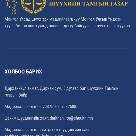
Монгол Улсад шүүх эрх мэдлийг гагцхүү Монгол Улсын Үндсэн
хууль болон энэ хуульд заасны дагуу байгуулсан шүүх хэрэгжүүлнэ.
ХОЛБОО БАРИХ
Дархан-Уул аймаг, Дархан сум, 5 дугаар баг, шүүхийн Тамгын
газрын байр
Мэдээлэл лавлагаа: 70375162, 70375085
Цахим шуудангийн хаяг:
darkhan_tg@shuukh.mn
Мэдээлэл лавлагааны цахим шуудангийн хаяг: