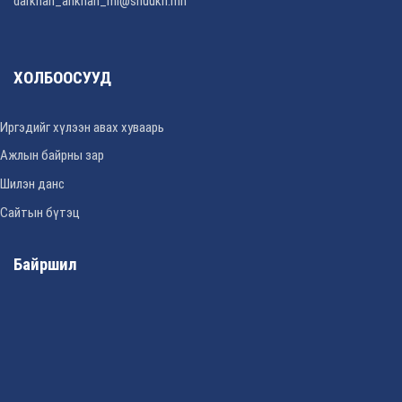
darkhan_ankhan_ml@shuukh.mn
ХОЛБООСУУД
Иргэдийг хүлээн авах хуваарь
Ажлын байрны зар
Шилэн данс
Сайтын бүтэц
Байршил