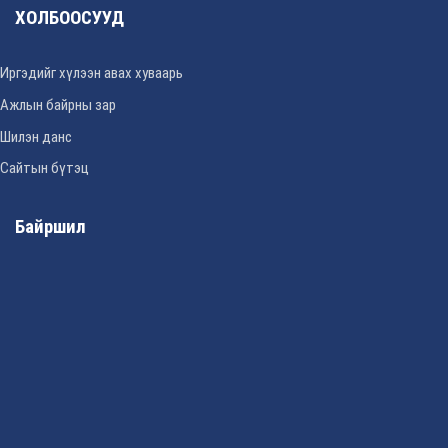
ХОЛБООСУУД
Иргэдийг хүлээн авах хуваарь
Ажлын байрны зар
Шилэн данс
Сайтын бүтэц
Байршил