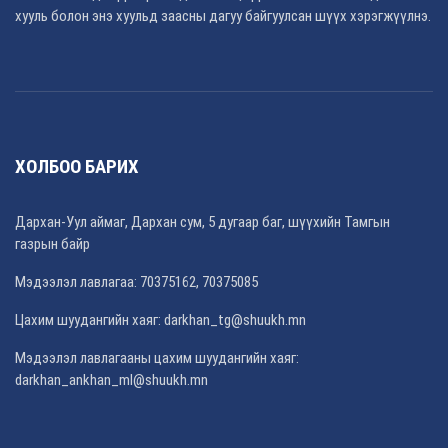
хууль болон энэ хуульд заасны дагуу байгуулсан шүүх хэрэгжүүлнэ.
ХОЛБОО БАРИХ
Дархан-Уул аймаг, Дархан сум, 5 дугаар баг, шүүхийн Тамгын
газрын байр
Мэдээлэл лавлагаа: 70375162, 70375085
Цахим шуудангийн хаяг:
darkhan_tg@shuukh.mn
Мэдээлэл лавлагааны цахим шуудангийн хаяг:
darkhan_ankhan_ml@shuukh.mn