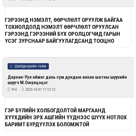
ГЭРЭЭНД НЭМЭЛТ, ӨӨРЧЛӨЛТ ОРУУЛЖ БАЙГАА
ТОХИОЛДОЛД НЭМЭЛТ ӨӨРЧЛӨЛТ ОРУУЛСАН
ГЭРЭЭНД ГЭРЭЭНИЙ БҮХ ОРОЛЦОГЧИД ГАРЫН
ҮСЭГ ЗУРСНААР БАЙГУУЛАГДСАНД ТООЦНО
Шийдвэрийн тойм
Дархан-Уул аймаг дахь сум дундын анхан шатны шүүхийн
шүүгч М.Оюунцэцэг
914
2025-10-01 17:15:12
ГЭР БҮЛИЙН ХОЛБОГДОЛТОЙ МАРГААНД
ХҮҮХДИЙН ЭРХ АШГИЙН ҮҮДНЭЭС ШҮҮХ НОТЛОХ
БАРИМТ БҮРДҮҮЛЭХ БОЛОМЖТОЙ