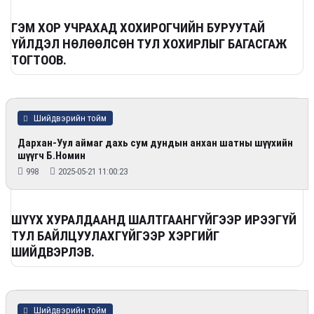
ГЭМ ХОР УЧРАХАД ХОХИРОГЧИЙН БУРУУТАЙ
ҮЙЛДЭЛ НӨЛӨӨЛСӨН ТУЛ ХОХИРЛЫГ БАГАСГАЖ
ТОГТООВ.
Шийдвэрийн тойм
Дархан-Уул аймаг дахь сум дундын анхан шатны шүүхийн
шүүгч Б.Номин
998
2025-05-21 11:00:23
ШҮҮХ ХУРАЛДААНД ШАЛТГААНГҮЙГЭЭР ИРЭЭГҮЙ
ТУЛ БАЙЛЦУУЛАХГҮЙГЭЭР ХЭРГИЙГ
ШИЙДВЭРЛЭВ.
Шийдвэрийн тойм