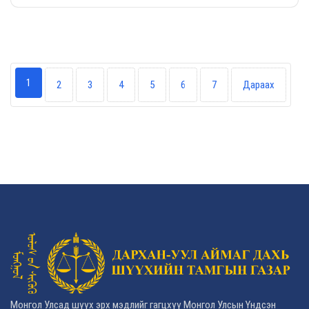
1
2
3
4
5
6
7
Дараах
Монгол Улсад шүүх эрх мэдлийг гагцхүү Монгол Улсын Үндсэн