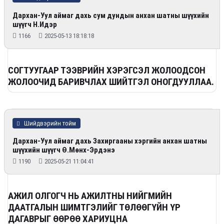
Дархан-Уул аймаг дахь сум дундын анхан шатны шүүхийн
шүүгч Н.Идэр
1166
2025-05-13 18:18:18
СОГТУУГААР ТЭЭВРИЙН ХЭРЭГСЭЛ ЖОЛООДСОН
ЖОЛООЧИД БАРИВЧЛАХ ШИЙТГЭЛ ОНОГДУУЛЛАА.
Шийдвэрийн тойм
Дархан-Уул аймаг дахь Захиргааны хэргийн анхан шатны
шүүхийн шүүгч Ө.Мөнх-Эрдэнэ
1190
2025-05-21 11:04:41
АЖИЛ ОЛГОГЧ НЬ АЖИЛТНЫ НИЙГМИЙН
ДААТГАЛЫН ШИМТГЭЛИЙГ ТӨЛӨӨГҮЙН ҮР
ДАГАВРЫГ ӨӨРӨӨ ХАРИУЦНА