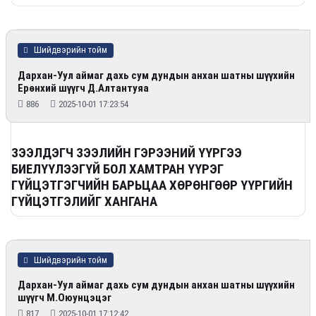
Шийдвэрийн тойм
Дархан-Уул аймаг дахь сум дундын анхан шатны шүүхийн
Ерөнхий шүүгч Д.Алтантуяа
886
2025-10-01 17:23:54
ЗЭЭЛДЭГЧ ЗЭЭЛИЙН ГЭРЭЭНИЙ ҮҮРГЭЭ
БИЕЛҮҮЛЭЭГҮЙ БОЛ ХАМТРАН ҮҮРЭГ
ГҮЙЦЭТГЭГЧИЙН БАРЬЦАА ХӨРӨНГӨӨР ҮҮРГИЙН
ГҮЙЦЭТГЭЛИЙГ ХАНГАНА
Шийдвэрийн тойм
Дархан-Уул аймаг дахь сум дундын анхан шатны шүүхийн
шүүгч М.Оюунцэцэг
817
2025-10-01 17:12:42