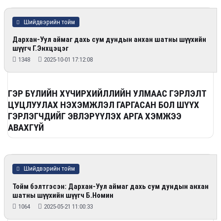
Шийдвэрийн тойм
Дархан-Уул аймаг дахь сум дундын анхан шатны шүүхийн
шүүгч Г.Энхцэцэг
1348
2025-10-01 17:12:08
ГЭР БҮЛИЙН ХҮЧИРХИЙЛЛИЙН УЛМААС ГЭРЛЭЛТ
ЦУЦЛУУЛАХ НЭХЭМЖЛЭЛ ГАРГАСАН БОЛ ШҮҮХ
ГЭРЛЭГЧДИЙГ ЭВЛЭРҮҮЛЭХ АРГА ХЭМЖЭЭ
АВАХГҮЙ
Шийдвэрийн тойм
Тойм бэлтгэсэн: Дархан-Уул аймаг дахь сум дундын анхан
шатны шүүхийн шүүгч Б.Номин
1064
2025-05-21 11:00:33