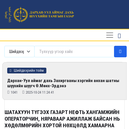
Шийдвэрийн тойм
Дархан-Уул аймаг дахь Захиргааны хэргийн анхан шатны
шүүхийн шүүгч Ө.Мөнх-Эрдэнэ
1041
2025-10-24 11:24:41
ШАТАХУУН ТҮГЭЭХ ГАЗАРТ НЕФТЬ ХАНГАМЖИЙН
ОПЕРАТОРЧИН, НЯРАВААР АЖИЛЛАЖ БАЙСАН НЬ
ХӨДӨЛМӨРИЙН ХОРТОЙ НӨХЦӨЛД ХАМААРНА