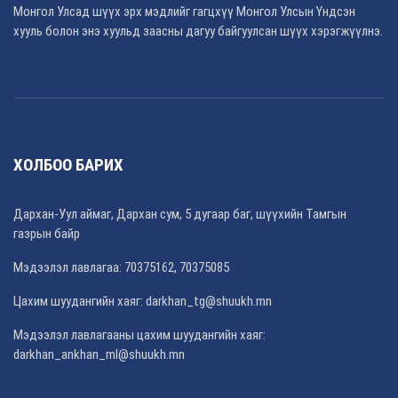
Монгол Улсад шүүх эрх мэдлийг гагцхүү Монгол Улсын Үндсэн
хууль болон энэ хуульд заасны дагуу байгуулсан шүүх хэрэгжүүлнэ.
ХОЛБОО БАРИХ
Дархан-Уул аймаг, Дархан сум, 5 дугаар баг, шүүхийн Тамгын
газрын байр
Мэдээлэл лавлагаа: 70375162, 70375085
Цахим шуудангийн хаяг:
darkhan_tg@shuukh.mn
Мэдээлэл лавлагааны цахим шуудангийн хаяг:
darkhan_ankhan_ml@shuukh.mn