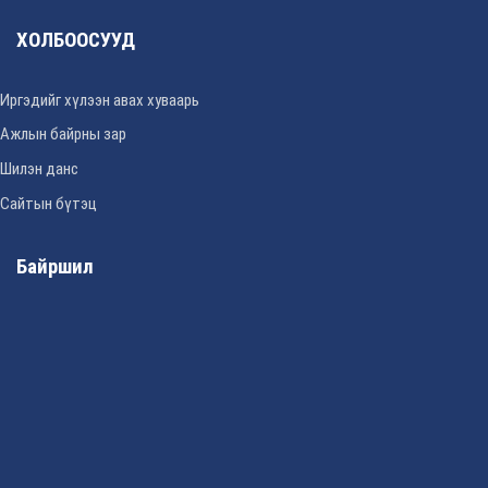
ХОЛБООСУУД
Иргэдийг хүлээн авах хуваарь
Ажлын байрны зар
Шилэн данс
Сайтын бүтэц
Байршил