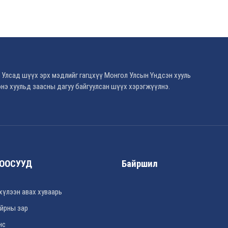
 Улсад шүүх эрх мэдлийг гагцхүү Монгол Улсын Үндсэн хууль
нэ хуульд заасны дагуу байгуулсан шүүх хэрэгжүүлнэ.
ООСУУД
Байршил
хүлээн авах хуваарь
йрны зар
нс