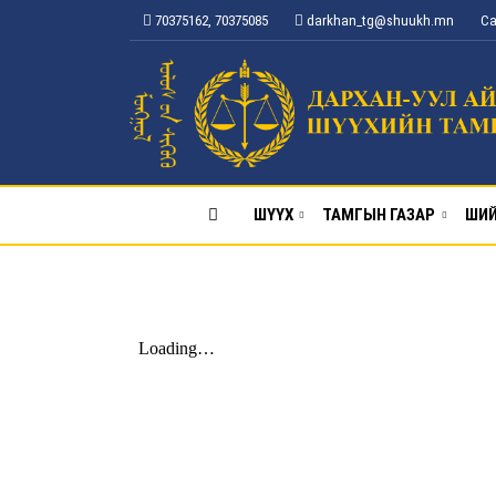
70375162, 70375085
darkhan_tg@shuukh.mn
Са
ШҮҮХ
ТАМГЫН ГАЗАР
ШИЙ