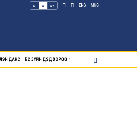
ENG
MNG
A-
A
A+
ЛЭН ДАНС
ЁС ЗҮЙН ДЭД ХОРОО