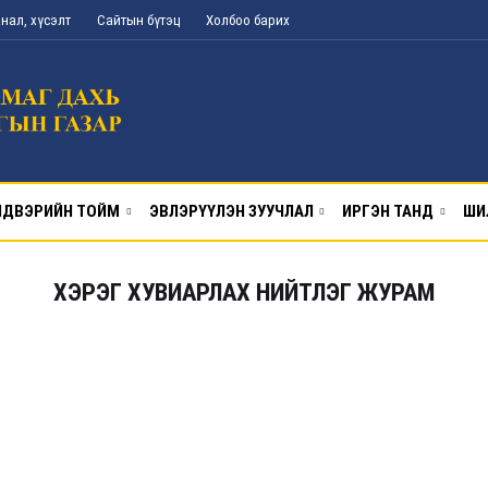
нал, хүсэлт
Сайтын бүтэц
Холбоо барих
ДВЭРИЙН ТОЙМ
ЭВЛЭРҮҮЛЭН ЗУУЧЛАЛ
ИРГЭН ТАНД
ШИ
ХЭРЭГ ХУВИАРЛАХ НИЙТЛЭГ ЖУРАМ