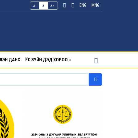
ENG
MNG
A-
A
A+
ЛЭН ДАНС
ЁС ЗҮЙН ДЭД ХОРОО