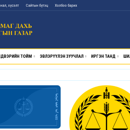
нал, хүсэлт
Сайтын бүтэц
Холбоо барих
ДВЭРИЙН ТОЙМ
ЭВЛЭРҮҮЛЭН ЗУУЧЛАЛ
ИРГЭН ТАНД
ШИ