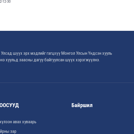
2-12-30
 Улсад шүүх эрх мэдлийг гагцхүү Монгол Улсын Үндсэн хууль
нэ хуульд заасны дагуу байгуулсан шүүх хэрэгжүүлнэ.
ООСУУД
Байршил
хүлээн авах хуваарь
йрны зар