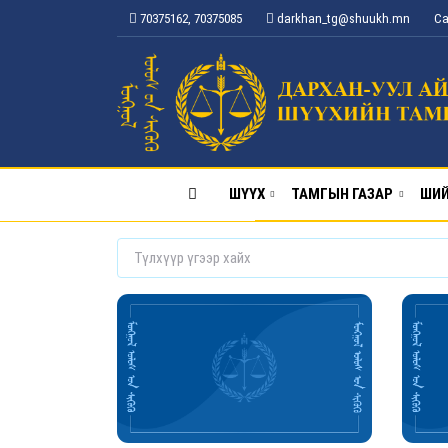
70375162, 70375085
darkhan_tg@shuukh.mn
Са
ШҮҮХ
ТАМГЫН ГАЗАР
ШИЙ