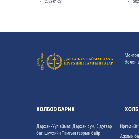
2023-01-23
202
Монгол
болон э
ХОЛБОО БАРИХ
ХОЛБ
Дархан-Уул аймаг, Дархан сум, 5 дугаар
Иргэдийг 
баг, шүүхийн Тамгын газрын байр
Ажлын ба