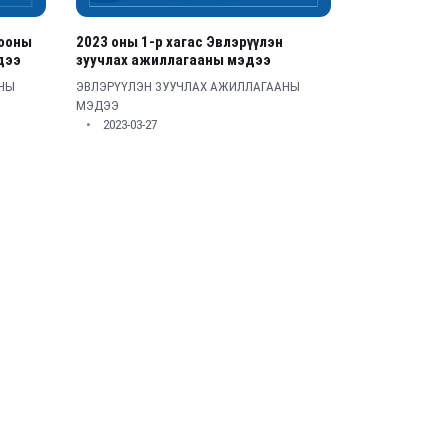
2023 оны 1-р хагас Эвлэрүүлэн
цооны
зуучлах ажиллагааны мэдээ
дээ
ЭВЛЭРҮҮЛЭН ЗУУЧЛАХ АЖИЛЛАГААНЫ
АНЫ
МЭДЭЭ
2023-03-27