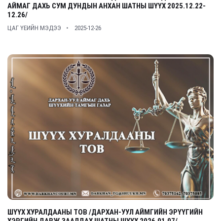
АЙМАГ ДАХЬ СУМ ДУНДЫН АНХАН ШАТНЫ ШҮҮХ 2025.12.22-
12.26/
ЦАГ ҮЕИЙН МЭДЭЭ
2025-12-26
ШҮҮХ ХУРАЛДААНЫ ТОВ /ДАРХАН-УУЛ АЙМГИЙН ЭРҮҮГИЙН