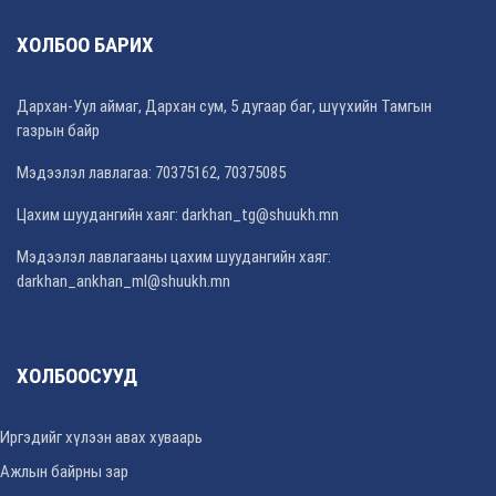
ХОЛБОО БАРИХ
Дархан-Уул аймаг, Дархан сум, 5 дугаар баг, шүүхийн Тамгын
газрын байр
Мэдээлэл лавлагаа: 70375162, 70375085
Цахим шуудангийн хаяг:
darkhan_tg@shuukh.mn
Мэдээлэл лавлагааны цахим шуудангийн хаяг:
darkhan_ankhan_ml@shuukh.mn
ХОЛБООСУУД
Иргэдийг хүлээн авах хуваарь
Ажлын байрны зар