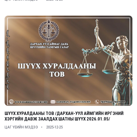
ШҮҮХ ХУРАЛДААНЫ ТОВ /ДАРХАН-УУЛ АЙМГИЙН ИРГЭНИЙ
ХЭРГИЙН ДАВЖ ЗААЛДАХ ШАТНЫ ШҮҮХ 2026.01.05/
ЦАГ ҮЕИЙН МЭДЭЭ
2025-12-25