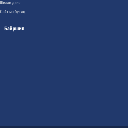
Шилэн данс
Сайтын бүтэц
Байршил