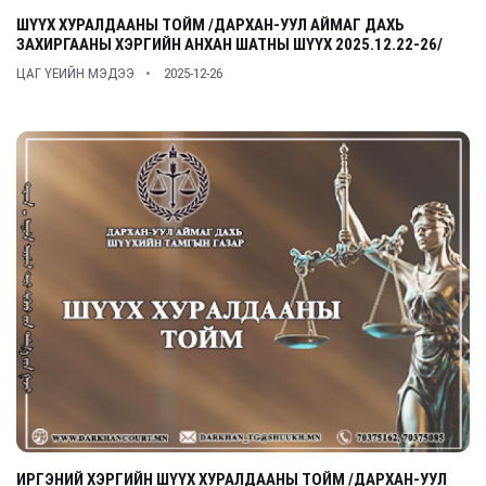
ШҮҮХ ХУРАЛДААНЫ ТОЙМ /ДАРХАН-УУЛ АЙМАГ ДАХЬ
ЗАХИРГААНЫ ХЭРГИЙН АНХАН ШАТНЫ ШҮҮХ 2025.12.22-26/
ЦАГ ҮЕИЙН МЭДЭЭ
2025-12-26
ИРГЭНИЙ ХЭРГИЙН ШҮҮХ ХУРАЛДААНЫ ТОЙМ /ДАРХАН-УУЛ