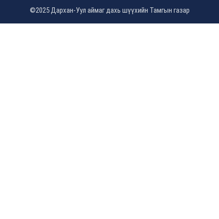
©2025 Дархан-Уул аймаг дахь шүүхийн Тамгын газар