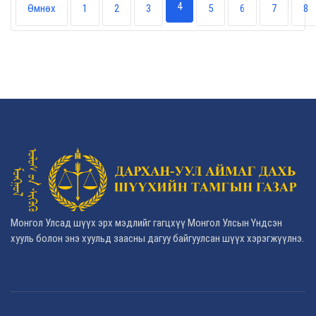
4
Өмнөх
1
2
3
5
6
7
8
Монгол Улсад шүүх эрх мэдлийг гагцхүү Монгол Улсын Үндсэн
хууль болон энэ хуульд заасны дагуу байгуулсан шүүх хэрэгжүүлнэ.