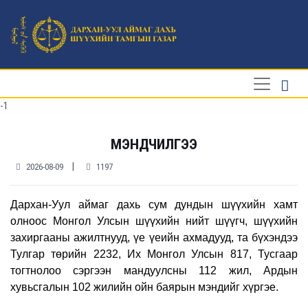
-1
МЭНДЧИЛГЭЭ
|
2026-08-09
1197
Дархан-Уул аймаг дахь сум дундын шүүхийн хамт
олноос Монгол Улсын шүүхийн нийт шүүгч, шүүхийн
захиргааны ажилтнууд, үе үеийн ахмадууд, та бүхэндээ
Тулгар төрийн 2232, Их Монгол Улсын 817,
Тусгаар
тогтнолоо сэргээн мандуулсны 112 жил,
Ардын
хувьсгалын 102 жилийн ойн баярын мэндийг хүргэе.