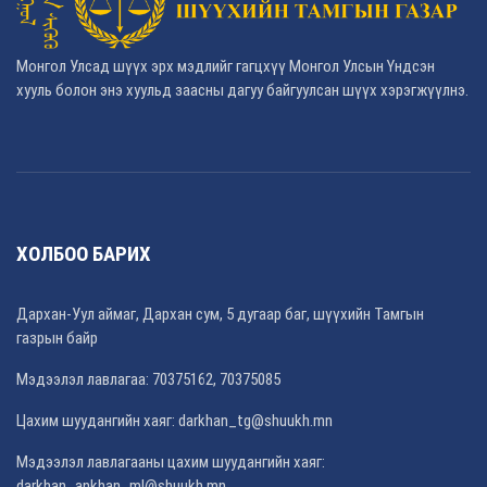
Монгол Улсад шүүх эрх мэдлийг гагцхүү Монгол Улсын Үндсэн
хууль болон энэ хуульд заасны дагуу байгуулсан шүүх хэрэгжүүлнэ.
ХОЛБОО БАРИХ
Дархан-Уул аймаг, Дархан сум, 5 дугаар баг, шүүхийн Тамгын
газрын байр
Мэдээлэл лавлагаа: 70375162, 70375085
Цахим шуудангийн хаяг:
darkhan_tg@shuukh.mn
Мэдээлэл лавлагааны цахим шуудангийн хаяг:
darkhan_ankhan_ml@shuukh.mn