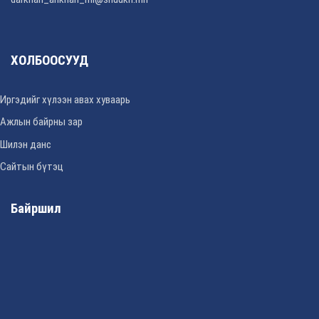
ХОЛБООСУУД
Иргэдийг хүлээн авах хуваарь
Ажлын байрны зар
Шилэн данс
Сайтын бүтэц
Байршил