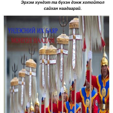
Эрхэм хүндэт та бүхэн дэнж хотойтол
сайхан наадаарай.