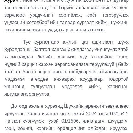
журам
”, Монгол Улсын Их Хурлын 2024 оны 27 дугаар
тогтоолоор батлагдсан “Төрийн албан хаагчийн ёс зүйн
зөрчлөөс урьдчилан сэргийлэх, соён гэгээрүүлэх
үндэсний хөтөлбөр”-ийн талаар сургалт хийж, шүүхийн
захиргааны ажилтнуудад гарын авлага өглөө.
Тус сургалтаар ажлын цаг ашиглалт, шүүх
хуралдааны бэлтгэл хангах ажиллагаа, үйлчлүүлэгчтэй
харилцахдаа биеийн хэлэмж, дуу хоолойны өнгө,
нүдний харцыг хэрхэн эерэг хандлага төрүүлэхүйц байх
талаар болон хэрэг хянан шийдвэрлэх ажиллагааны
мэдээлэл өгөхдөө анхаарах асуудлаар тодорхой
жишээнд тулгуурлан мэдээлэл хийж, харилцан
ярилцлага өрнүүлэв.
Дотоод ажлын хүрээнд Шүүхийн ерөнхий зөвлөлөөс
ирүүлсэн Зааварчилгаа өгөх тухай 2024 оны 03/1547,
Чиглэл хүргүүлэх тухай 01/1596, яллагдагч, шүүгдэгч,
гэрч, зохигч, хэргийн оролцогчийг албадан ирүүлэх,