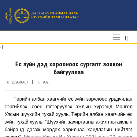
-1
Ёс зүйн дэд хорооноос сургалт зохион
байгууллаа
|
2026-08-07
902
Төрийн албан хаагчийг ёс зүйн зөрчлөөс урьдчилан
сэргийлэх, соён гэгээрүүлэх ажлын хүрээнд Монгол
Улсын шүүхийн тухай хууль, Төрийн албан хаагчийн ёс
зүйн тухай хууль, “Шүүхийн захиргааны ажилтны ажлын
байранд дагаж мөрдөх харилцаа хандлагын нийтлэг