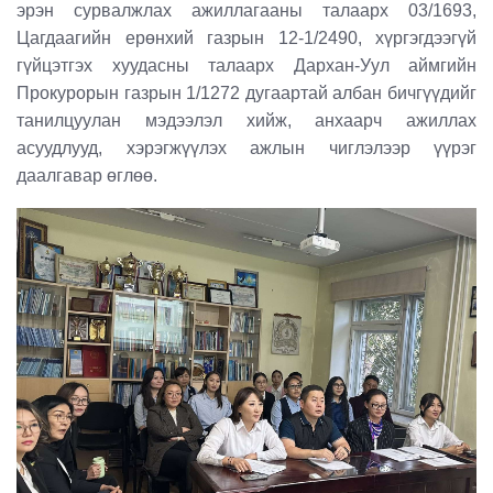
эрэн сурвалжлах ажиллагааны талаарх 03/1693,
Цагдаагийн ерөнхий газрын 12-1/2490, хүргэгдээгүй
гүйцэтгэх хуудасны талаарх Дархан-Уул аймгийн
Прокурорын газрын 1/1272 дугаартай албан бичгүүдийг
танилцуулан мэдээлэл хийж, анхаарч ажиллах
асуудлууд, хэрэгжүүлэх ажлын чиглэлээр үүрэг
даалгавар өглөө.