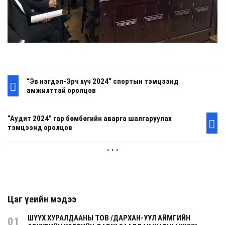
“Эв нэгдэл-Эрч хүч 2024” спортын тэмцээнд
амжилттай оролцов
“Аудит 2024” гар бөмбөгийн аварга шалгаруулах
тэмцээнд оролцов
. . .
Цаг үеийн мэдээ
ШҮҮХ ХУРАЛДААНЫ ТОВ /ДАРХАН-УУЛ АЙМГИЙН
01