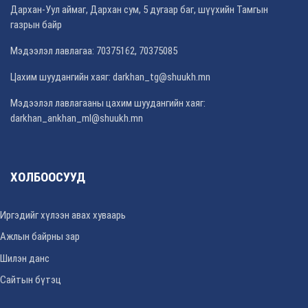
Дархан-Уул аймаг, Дархан сум, 5 дугаар баг, шүүхийн Тамгын
газрын байр
Мэдээлэл лавлагаа: 70375162, 70375085
Цахим шуудангийн хаяг:
darkhan_tg@shuukh.mn
Мэдээлэл лавлагааны цахим шуудангийн хаяг:
darkhan_ankhan_ml@shuukh.mn
ХОЛБООСУУД
Иргэдийг хүлээн авах хуваарь
Ажлын байрны зар
Шилэн данс
Сайтын бүтэц