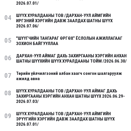
2026.07.01/
ШҮҮХ ХУРАЛДААНЫ ТОВ /ДАРХАН-УУЛ АЙМГИЙН
04
ИРГЭНИЙ ХЭРГИЙН ДАВЖ ЗААЛДАХ ШАТНЫ ШҮҮХ
2026.07.06/
"ШҮҮГЧИЙН ТАНГАРАГ ӨРГӨХ” ЁСЛОЛЫН АЖИЛЛАГААГ
05
ЗОХИОН БАЙГУУЛЛАА
ДАРХАН-УУЛ АЙМАГ ДАХЬ ЗАХИРГААНЫ ХЭРГИЙН АНХАН
06
ШАТНЫ ШҮҮХИЙН ШҮҮХ ХУРАЛДААНЫ ТОЙМ /2026.06.30/
Төрийн үйлчилгээний албан хаагч сонгон шалгаруулж
07
ажилд авна
ШҮҮХ ХУРАЛДААНЫ ТОВ /ДАРХАН-УУЛ АЙМАГ ДАХЬ
08
ЗАХИРГААНЫ ХЭРГИЙН АНХАН ШАТНЫ ШҮҮХ 2026.06.29-
2026.07.03/
ШҮҮХ ХУРАЛДААНЫ ТОВ /ДАРХАН-УУЛ АЙМГИЙН
09
ЭРҮҮГИЙН ХЭРГИЙН ДАВЖ ЗААЛДАХ ШАТНЫ ШҮҮХ
2026.07.01/