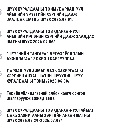
ШҮҮХ ХУРАЛДААНЫ ТОЙМ /ДАРХАН-УУЛ
3
АЙМГИЙН ЭРҮҮГИЙН ХЭРГИЙН ДАВЖ
ЗААЛДАХ ШАТНЫ ШҮҮХ 2026.07.01/
ШҮҮХ ХУРАЛДААНЫ ТОВ /ДАРХАН-УУЛ
4
АЙМГИЙН ИРГЭНИЙ ХЭРГИЙН ДАВЖ ЗААЛДАХ
ШАТНЫ ШҮҮХ 2026.07.06/
"ШҮҮГЧИЙН ТАНГАРАГ ӨРГӨХ” ЁСЛОЛЫН
5
АЖИЛЛАГААГ ЗОХИОН БАЙГУУЛЛАА
ДАРХАН-УУЛ АЙМАГ ДАХЬ ЗАХИРГААНЫ
6
ХЭРГИЙН АНХАН ШАТНЫ ШҮҮХИЙН ШҮҮХ
ХУРАЛДААНЫ ТОЙМ /2026.06.30/
Төрийн үйлчилгээний албан хаагч сонгон
7
шалгаруулж ажилд авна
ШҮҮХ ХУРАЛДААНЫ ТОВ /ДАРХАН-УУЛ АЙМАГ
8
ДАХЬ ЗАХИРГААНЫ ХЭРГИЙН АНХАН ШАТНЫ
ШҮҮХ 2026.06.29-2026.07.03/