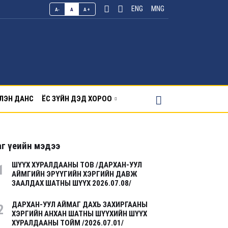
ENG
MNG
A-
A
A+
ЛЭН ДАНС
ЁС ЗҮЙН ДЭД ХОРОО
г үеийн мэдээ
ШҮҮХ ХУРАЛДААНЫ ТОВ /ДАРХАН-УУЛ
1
АЙМГИЙН ЭРҮҮГИЙН ХЭРГИЙН ДАВЖ
ЗААЛДАХ ШАТНЫ ШҮҮХ 2026.07.08/
ДАРХАН-УУЛ АЙМАГ ДАХЬ ЗАХИРГААНЫ
2
ХЭРГИЙН АНХАН ШАТНЫ ШҮҮХИЙН ШҮҮХ
ХУРАЛДААНЫ ТОЙМ /2026.07.01/