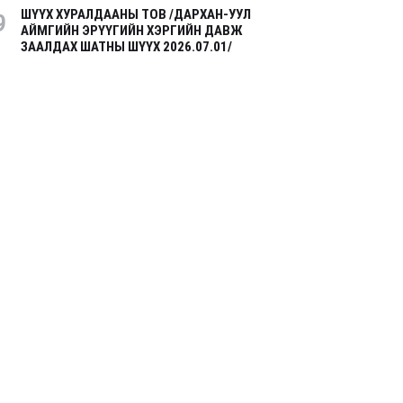
ШҮҮХ ХУРАЛДААНЫ ТОВ /ДАРХАН-УУЛ
9
АЙМГИЙН ЭРҮҮГИЙН ХЭРГИЙН ДАВЖ
ЗААЛДАХ ШАТНЫ ШҮҮХ 2026.07.01/