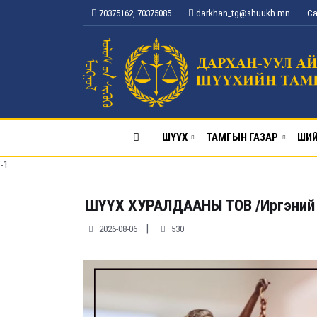
70375162, 70375085
darkhan_tg@shuukh.mn
Са
ШҮҮХ
ТАМГЫН ГАЗАР
ШИЙ
-1
ШҮҮХ ХУРАЛДААНЫ ТОВ /Иргэний х
|
2026-08-06
530