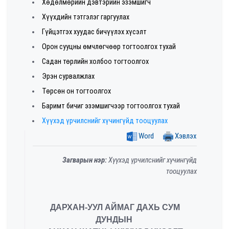
Хөдөлмөрийн дэвтэрийн эзэмшигч
Хүүхдийн тэтгэлэг гаргуулах
Гүйцэтгэх хуудас бичүүлэх хүсэлт
Орон сууцны өмчлөгчөөр тогтоолгох тухай
Садан төрлийн холбоо тогтоолгох
Эрэн сурвалжлах
Төрсөн он тогтоолгох
Баримт бичиг эзэмшигчээр тогтоолгох тухай
Хүүхэд үрчилснийг хүчингүйд тооцуулах
Word
Хэвлэх
Загварын нэр:
Хүүхэд үрчилснийг хүчингүйд
тооцуулах
ДАРХАН-УУЛ АЙМАГ ДАХЬ СУМ
ДУНДЫН