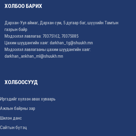
ХОЛБОО БАРИХ
Дархан-Уул аймаг, Дархан сум, 5 дугаар баг, шүүхийн Тамгын
газрын байр
Мэдээлэл лавлагаа: 70375162, 70375085
Цахим шуудангийн хаяг:
darkhan_tg@shuukh.mn
Мэдээлэл лавлагааны цахим шуудангийн хаяг:
darkhan_ankhan_ml@shuukh.mn
ХОЛБООСУУД
Иргэдийг хүлээн авах хуваарь
Ажлын байрны зар
Шилэн данс
Сайтын бүтэц