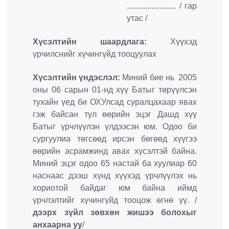
........................ / гар
утас /
Хүсэлтийн шаардлага:
Хүүхэд
үрчилснийг хүчингүйд тооцуулах
Хүсэлтийн үндэслэл:
Миний бие нь 2005
оны 06 сарын 01-нд хүү Батыг төрүүлсэн
тухайн үед би ОХУлсад суралцахаар явах
гэж байсан тул өөрийн эцэг Дашд хүү
Батыг үрчлүүлэн үлдээсэн юм. Одоо би
сургуулиа төгсөөд ирсэн бөгөөд хүүгээ
өөрийн асрамжинд авах хүсэлтэй байна.
Миний эцэг одоо 65 настай ба хуулиар 60
наснаас дээш хүнд хүүхэд үрчлүүлэх нь
хориотой байдаг юм байна иймд
үрчлэлтийг хүчингүйд тооцож өгнө үү. /
дээрх зүйл зөвхөн жишээ болохыг
анхаарна уу
/