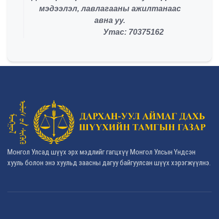
мэдээлэл, лавлагааны ажилтанаас
авна уу.
Утас: 70375162
Монгол Улсад шүүх эрх мэдлийг гагцхүү Монгол Улсын Үндсэн
хууль болон энэ хуульд заасны дагуу байгуулсан шүүх хэрэгжүүлнэ.