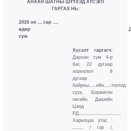
АНХАН ШАТНЫ ШҮҮХЭД ХҮСЭЛТ
ГАРГАХ НЬ:
2026 он .... сар .....
өдөр Дарх
сум
Хүсэлт гаргагч:
Дархан сум 4-р
баг, 22 дугаар
хороолол 8
дугаар
байрны......ийн......тоотод
суух, Боржигон
овгийн Дашийн
Цэнд
РД....................................
Харилцах утас :
......... / гэр /,