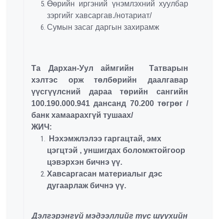
Өөрийн иргэний үнэмлэхний хуулбар
зэргийг хавсаргав./нотариат/
Сумын засаг даргын захирамж
Та Дархан-Уул аймгийн Татварын
хэлтэс орж төлбөрийн даалгавар
үүсгүүлсний дараа төрийн сангийн
100.190.000.941 дансанд 70.200 төгрөг /
банк хамаарахгүй тушаах/
ЖИЧ:
Нэхэмжлэлээ гаргацтай, эмх
цэгцтэй , уншигдах боломжтойгоор
цэвэрхэн бичнэ үү.
Хавсаргасан материалыг дэс
дугаарлаж бичнэ үү.
Дэлгэрэнгүй мэдээллийг тус шүүхийн