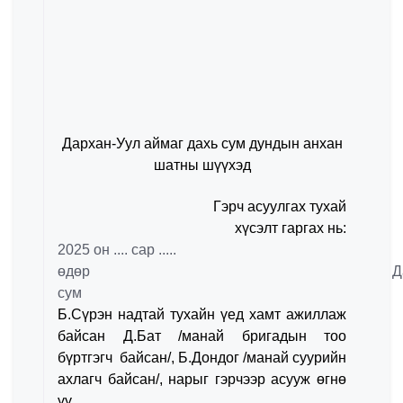
Дархан-Уул аймаг дахь сум дундын анхан
шатны шүүхэд
Гэрч асуулгах тухай
хүсэлт гаргах нь:
2025 он .... сар .....
өдөр Дарх
сум
Б.Сүрэн надтай тухайн үед хамт ажиллаж
байсан Д.Бат /манай бригадын тоо
бүртгэгч байсан/, Б.Дондог /манай суурийн
ахлагч байсан/, нарыг гэрчээр асууж өгнө
үү.