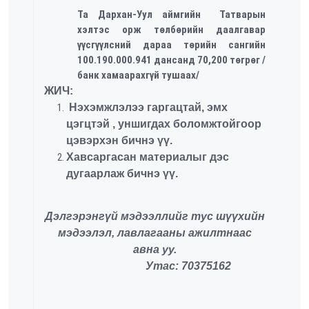
Та Дархан-Уул аймгийн Татварын
хэлтэс орж төлбөрийн даалгавар
үүсгүүлсний дараа төрийн сангийн
100.190.000.941 дансанд 70,200 төгрөг /
банк хамаарахгүй тушаах/
ЖИЧ:
Нэхэмжлэлээ гаргацтай, эмх
цэгцтэй , уншигдах боломжтойгоор
цэвэрхэн бичнэ үү.
Хавсаргасан материалыг дэс
дугаарлаж бичнэ үү.
Дэлгэрэнгүй мэдээллийг тус шүүхийн
мэдээлэл, лавлагааны ажилтнаас
авна уу.
Утас: 70375162