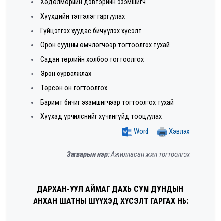
Хөдөлмөрийн дэвтэрийн эзэмшигч
Хүүхдийн тэтгэлэг гаргуулах
Гүйцэтгэх хуудас бичүүлэх хүсэлт
Орон сууцны өмчлөгчөөр тогтоолгох тухай
Садан төрлийн холбоо тогтоолгох
Эрэн сурвалжлах
Төрсөн он тогтоолгох
Баримт бичиг эзэмшигчээр тогтоолгох тухай
Хүүхэд үрчилснийг хүчингүйд тооцуулах
Word
Хэвлэх
Загварын нэр:
Ажилласан жил тогтоолгох
ДАРХАН-УУЛ АЙМАГ ДАХЬ СУМ ДУНДЫН
АНХАН ШАТНЫ ШҮҮХЭД ХҮСЭЛТ ГАРГАХ НЬ: