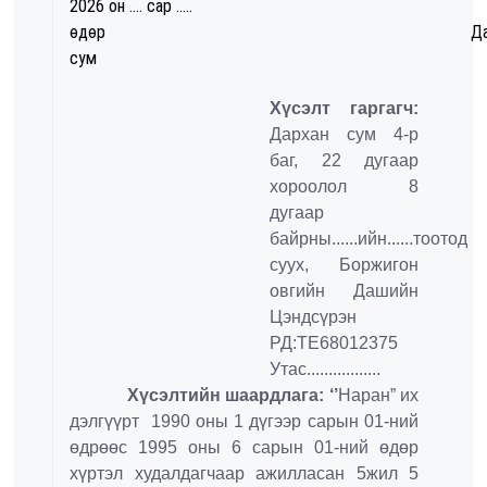
2026 он .... сар .....
өдөр Дарха
сум
Хүсэлт гаргагч:
Дархан сум 4-р
баг, 22 дугаар
хороолол 8
дугаар
байрны......ийн....­..тоотод
суух, Боржигон
овгийн Дашийн
Цэндсүрэн
РД:ТЕ68012375
Утас.................
Хүсэлтийн шаардлага: ‘’
Наран” их
дэлгүүрт 1990 оны 1 дүгээр сарын 01-ний
өдрөөс 1995 оны 6 сарын 01-ний өдөр
хүртэл худалдагчаар ажилласан 5жил 5