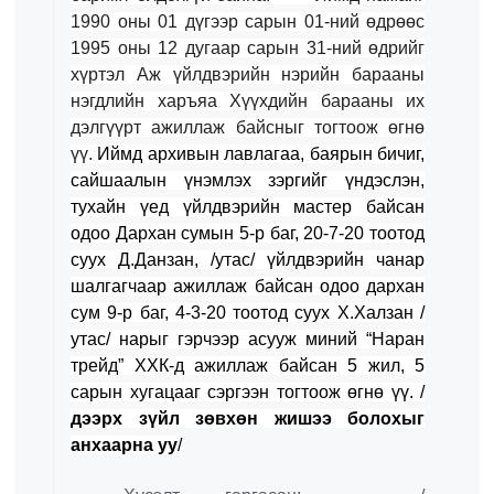
1990 оны 01 дүгээр сарын 01-ний өдрөөс
1995 оны 12 дугаар сарын 31-ний өдрийг
хүртэл Аж үйлдвэрийн нэрийн барааны
нэгдлийн харъяа Хүүхдийн барааны их
дэлгүүрт ажиллаж байсныг тогтоож өгнө
үү.
Иймд архивын лавлагаа, баярын бичиг,
сайшаалын үнэмлэх зэргийг үндэслэн,
тухайн үед үйлдвэрийн мастер байсан
одоо Дархан сумын 5-р баг, 20-7-20 тоотод
суух Д.Данзан, /утас/ үйлдвэрийн чанар
шалгагчаар ажиллаж байсан одоо дархан
сум 9-р баг, 4-3-20 тоотод суух Х.Халзан /
утас/ нарыг гэрчээр асууж миний “Наран
трейд” ХХК-д ажиллаж байсан 5 жил, 5
сарын хугацааг сэргээн тогтоож өгнө үү. /
дээрх зүйл зөвхөн жишээ болохыг
анхаарна уу
/