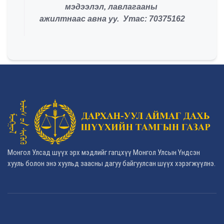
мэдээлэл, лавлагааны
ажилтнаас авна уу. Утас: 70375162
Монгол Улсад шүүх эрх мэдлийг гагцхүү Монгол Улсын Үндсэн
хууль болон энэ хуульд заасны дагуу байгуулсан шүүх хэрэгжүүлнэ.