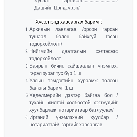
Хүсэлт гаргасан:.........................../
Дашийн Цэндсүрэн/
Хүсэлтэнд хавсаргах баримт:
Архивын лавлагаа /орсон гарсан
тушаал болон байхгүй гэсэн
тодорхойлолт/
Нийгмийн даатгалын хэлтэсээс
тодорхойлолт
Баярын бичиг, сайшаалын үнэмлэх,
гэрэл зураг тус бүр 1 ш
Улсын тэмдэгтийн хураамж төлсөн
банкны баримт 1 ш
Хөдөлмөрийн дэвтэр байгаа бол /
тухайн жилтэй холбоотой хэсгүүдийг
хуулбарлаж нотариатаар батлуулах/
Иргэний үнэмлэхний хуулбар /
нотариаттай/ зэргийг хавсаргав.