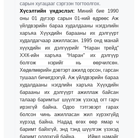
сарын хугацааг сэргээн тогтоолгох.
Хүсэлтийн үндэслэл:
Mиний бие 1990
оны 01 дүгээр сарын 01-ний өдрөөс Аж
үйлдвэрийн бараа худалдааны нэгдэлийн
харъяа Хүүхдийн барааны их дэлгүүрт
худалдагчаар ажилласан. 1995 онд манай
хүүхдийн их дэлгүүрийг “Наран трейд”
ХХК-ийн харъяа “Наран” их дэлгүүр
болгож нэрийг нь өөрчилсөн.
Хөдөлмөрийн дэвтэрт ажилд орсон, гарсан
тушаал бичигдээгүй. Аж үйлдвэрийн бараа
худалдааны нэгдлийн харъяа Хүүхдийн
барааны их дэлгүүрт ажиллаж байсан
талаар баримтыг шүүлгэж үзэхэд огт гарч
ирэхгүй байна. Одоо тэтгэвэрт гарах
болсон чинь ажилласан жил хүрэхгүйд
хүрээд байна. Надад өгөх өөр ямар ч
баримт байхгүй, энд тэнд шүүлгэж үзэхэд
баримт олдохгүй байна. Иймд намайг